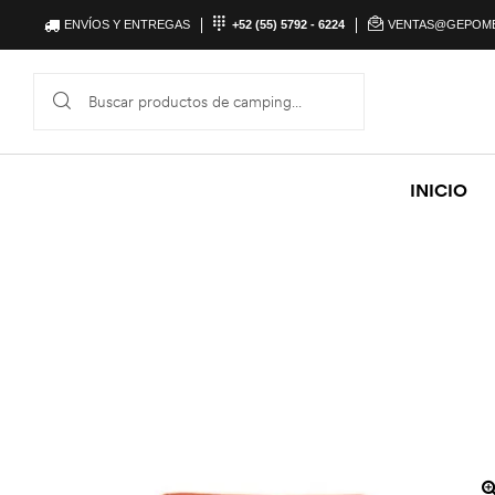
ENVÍOS Y ENTREGAS
+52 (55) 5792 - 6224
VENTAS@GEPOM
INICIO