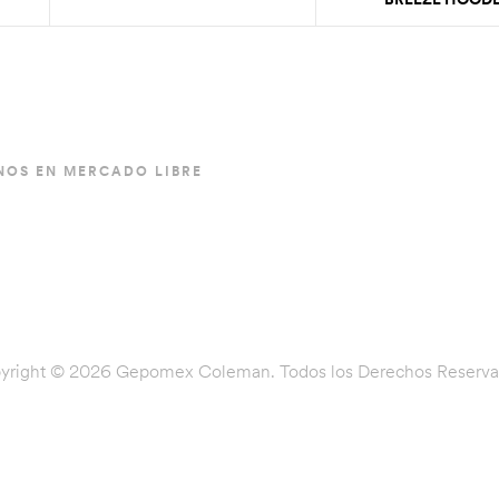
ORANGE MODE
2000036346
SÍGUENOS
NOS EN MERCADO LIBRE
la pasión por el campismo contigo
on productos originales
yright © 2026 Gepomex Coleman. Todos los Derechos Reserva