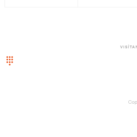
ATENCIÓN AL CLIENTE
VISÍTA
Compartimos 
+52 55 5792 6224
c
Cop