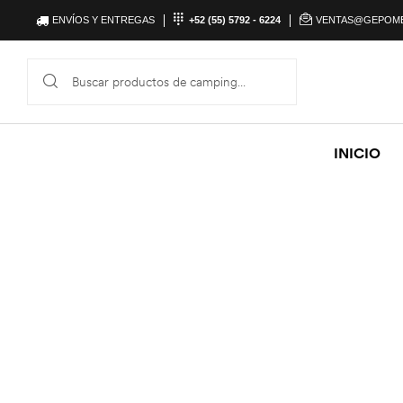
ENVÍOS Y ENTREGAS
+52 (55) 5792 - 6224
VENTAS@GEPOM
INICIO