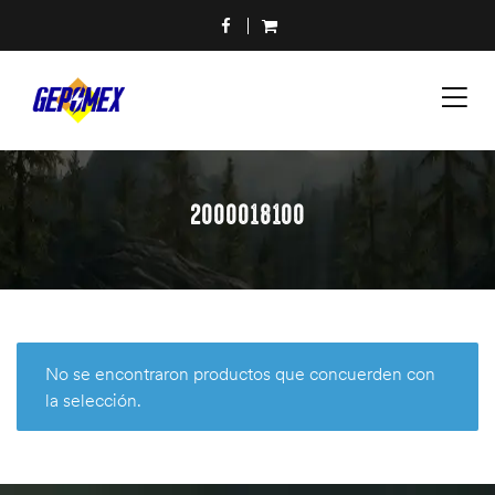
2000018100
No se encontraron productos que concuerden con
la selección.