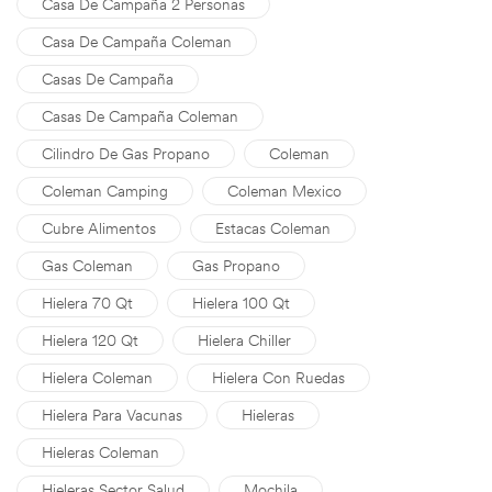
Casa De Campaña 2 Personas
Casa De Campaña Coleman
Casas De Campaña
Casas De Campaña Coleman
Cilindro De Gas Propano
Coleman
Coleman Camping
Coleman Mexico
Cubre Alimentos
Estacas Coleman
Gas Coleman
Gas Propano
Hielera 70 Qt
Hielera 100 Qt
Hielera 120 Qt
Hielera Chiller
Hielera Coleman
Hielera Con Ruedas
Hielera Para Vacunas
Hieleras
Hieleras Coleman
Hieleras Sector Salud
Mochila