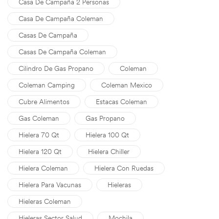
Casa De Campaña 2 Personas
Casa De Campaña Coleman
Casas De Campaña
Casas De Campaña Coleman
Cilindro De Gas Propano
Coleman
Coleman Camping
Coleman Mexico
Cubre Alimentos
Estacas Coleman
Gas Coleman
Gas Propano
Hielera 70 Qt
Hielera 100 Qt
Hielera 120 Qt
Hielera Chiller
Hielera Coleman
Hielera Con Ruedas
Hielera Para Vacunas
Hieleras
Hieleras Coleman
Hieleras Sector Salud
Mochila