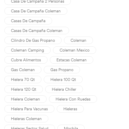
Casa De Campaña 2 Personas
Casa De Campaña Coleman
Casas De Campaña
Casas De Campaña Coleman
Cilindro De Gas Propano
Coleman
Coleman Camping
Coleman Mexico
Cubre Alimentos
Estacas Coleman
Gas Coleman
Gas Propano
Hielera 70 Qt
Hielera 100 Qt
Hielera 120 Qt
Hielera Chiller
Hielera Coleman
Hielera Con Ruedas
Hielera Para Vacunas
Hieleras
Hieleras Coleman
Hieleras Sector Salud
Mochila