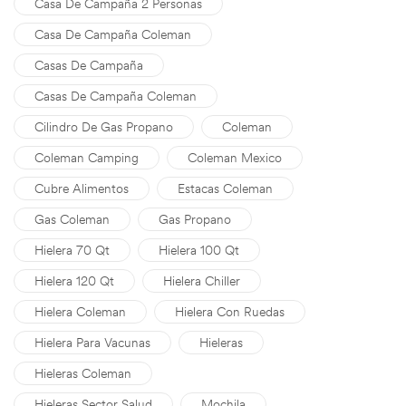
Casa De Campaña 2 Personas
Casa De Campaña Coleman
Casas De Campaña
Casas De Campaña Coleman
Cilindro De Gas Propano
Coleman
Coleman Camping
Coleman Mexico
Cubre Alimentos
Estacas Coleman
Gas Coleman
Gas Propano
Hielera 70 Qt
Hielera 100 Qt
Hielera 120 Qt
Hielera Chiller
Hielera Coleman
Hielera Con Ruedas
Hielera Para Vacunas
Hieleras
Hieleras Coleman
Hieleras Sector Salud
Mochila