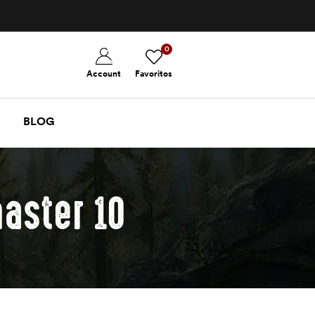
0
Account
Favoritos
BLOG
aster 10