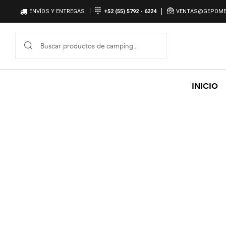
ENVÍOS Y ENTREGAS
+52 (55) 5792 - 6224
VENTAS@GEPOME
INICIO